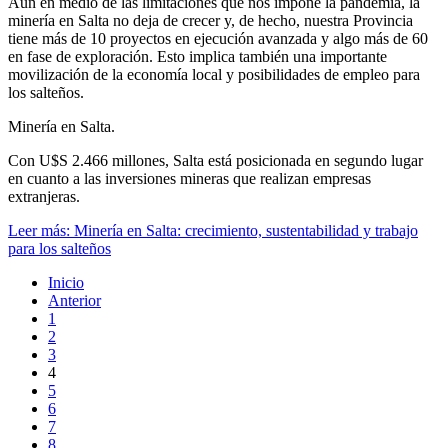
Aún en medio de las limitaciones que nos impone la pandemia, la
minería en Salta no deja de crecer y, de hecho, nuestra Provincia
tiene más de 10 proyectos en ejecución avanzada y algo más de 60
en fase de exploración. Esto implica también una importante
movilización de la economía local y posibilidades de empleo para
los salteños.
Minería en Salta.
Con U$S 2.466 millones, Salta está posicionada en segundo lugar
en cuanto a las inversiones mineras que realizan empresas
extranjeras.
Leer más: Minería en Salta: crecimiento, sustentabilidad y trabajo
para los salteños
Inicio
Anterior
1
2
3
4
5
6
7
8