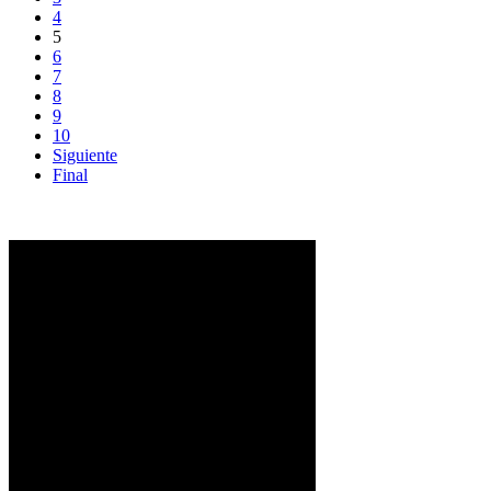
4
5
6
7
8
9
10
Siguiente
Final