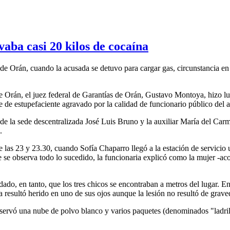
aba casi 20 kilos de cocaína
de Orán, cuando la acusada se detuvo para cargar gas, circunstancia en 
e Orán, el juez federal de Garantías de Orán, Gustavo Montoya, hizo lug
e de estupefaciente agravado por la calidad de funcionario público del a
r de la sede descentralizada José Luis Bruno y la auxiliar María del Car
.
tre las 23 y 23.30, cuando Sofía Chaparro llegó a la estación de servici
e se observa todo lo sucedido, la funcionaria explicó como la mujer -ac
ado, en tanto, que los tres chicos se encontraban a metros del lugar. E
da resultó herido en uno de sus ojos aunque la lesión no resultó de grave
observó una nube de polvo blanco y varios paquetes (denominados "ladril