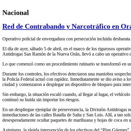
Nacional
Red de Contrabando y Narcotráfico en Or
Operativo policial de envergadura con persecución incluida desbarata
El día de ayer, sábado 5 de abril, en el marco de los rigurosos operati
Antidrogas San Ramón de la Nueva Orán, llevó a cabo un operativo de c
Lo que comenzó como un procedimiento rutinario se transformó en una
Durante los controles, los efectivos detectaron una maniobra sospecho
la Policía Federal actuó con rapidez. Inmediatamente se dio aviso a
ciudad y comenzaron a desplegar un dispositivo de bloqueo para interc
Sin embargo, la situación escaló cuando, al llegar al lugar, el vehículo
continuó su huida sin importar los riesgos.
En un despliegue ejemplar de perseverancia, la División Antidrogas no
inmediaciones de las calles Batalla de Salta y San Luis. Allí, a tan so
desesperadamente ocultar paquetes de marihuana y hojas de coca en u
Asimismo, la rápida intervención de los efectivos del “Plan Güemes”,