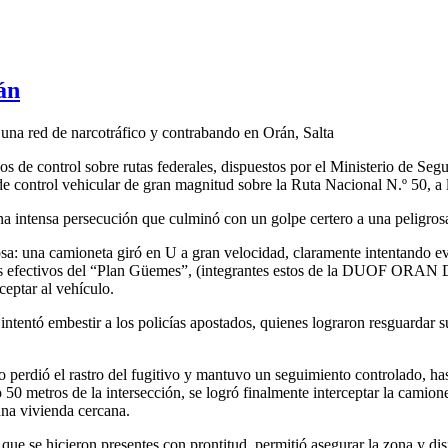
án
 una red de narcotráfico y contrabando en Orán, Salta
vos de control sobre rutas federales, dispuestos por el Ministerio de Seg
ontrol vehicular de gran magnitud sobre la Ruta Nacional N.º 50, a la 
 intensa persecución que culminó con un golpe certero a una peligrosa
sa: una camioneta giró en U a gran velocidad, claramente intentando eva
 los efectivos del “Plan Güemes”, (integrantes estos de la DUOF ORAN D
eptar al vehículo.
 intentó embestir a los policías apostados, quienes lograron resguardar s
 perdió el rastro del fugitivo y mantuvo un seguimiento controlado, has
lo 50 metros de la intersección, se logró finalmente interceptar la camion
na vivienda cercana.
 que se hicieron presentes con prontitud, permitió asegurar la zona y d