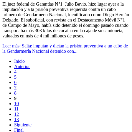
El juez federal de Garantías N°1, Julio Bavio, hizo lugar ayer a la
imputación y a la prisión preventiva requerida contra un cabo
primero de Gendarmería Nacional, identificado como Diego Hernán
Delgado. El suboficial, con revista en el Destacamento Móvil N°1
de Campo de Mayo, había sido detenido el domingo pasado cuando
transportaba más 303 kilos de cocaína en la caja de su camioneta,
valuados en más de 4 mil millones de pesos.
Leer más: Salta: imputan y dictan la prisión preventiva a un cabo de
la Gendarmería Nacional detenido con...
Inicio
Anterior
4
5
6
7
8
9
10
11
12
13
Siguiente
Final