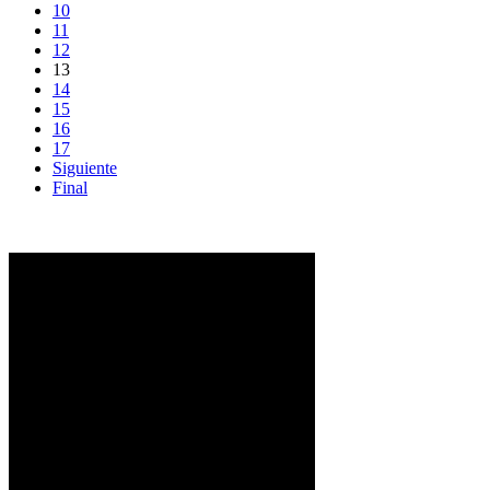
10
11
12
13
14
15
16
17
Siguiente
Final