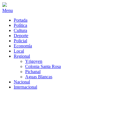
Menu
Portada
Política
Cultura
Deporte
Policial
Economía
Local
Regional
Yrigoyen
Colonia Santa Rosa
Pichanal
Aguas Blancas
Nacional
Internacional