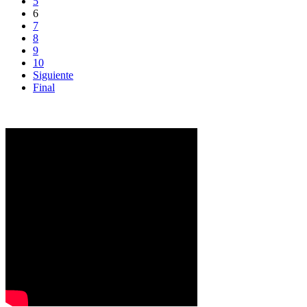
5
6
7
8
9
10
Siguiente
Final