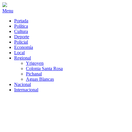
Menu
Portada
Política
Cultura
Deporte
Policial
Economía
Local
Regional
Yrigoyen
Colonia Santa Rosa
Pichanal
Aguas Blancas
Nacional
Internacional